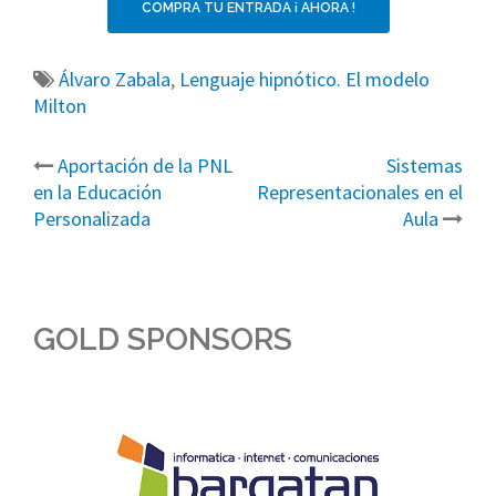
COMPRA TU ENTRADA ¡ AHORA !
Álvaro Zabala
,
Lenguaje hipnótico. El modelo
Milton
Aportación de la PNL
Sistemas
Post
en la Educación
Representacionales en el
navigation
Personalizada
Aula
GOLD SPONSORS